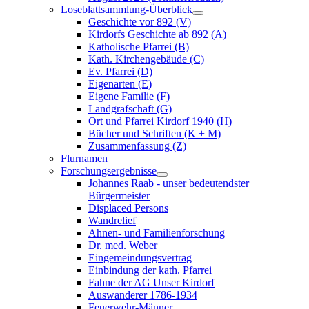
Loseblattsammlung-Überblick
Geschichte vor 892 (V)
Kirdorfs Geschichte ab 892 (A)
Katholische Pfarrei (B)
Kath. Kirchengebäude (C)
Ev. Pfarrei (D)
Eigenarten (E)
Eigene Familie (F)
Landgrafschaft (G)
Ort und Pfarrei Kirdorf 1940 (H)
Bücher und Schriften (K + M)
Zusammenfassung (Z)
Flurnamen
Forschungsergebnisse
Johannes Raab - unser bedeutendster
Bürgermeister
Displaced Persons
Wandrelief
Ahnen- und Familienforschung
Dr. med. Weber
Eingemeindungsvertrag
Einbindung der kath. Pfarrei
Fahne der AG Unser Kirdorf
Auswanderer 1786-1934
Feuerwehr-Männer