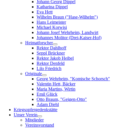
Johann Georg Dippel
Katharina Dippel
Eva Hett
Wilhelm Braun ("Hase-Wilhelm")
Hans Leimeister
Michael Korwisi
Johann Josef Wehrheim, Landwirt
Johannes Molitor (Drei-Kaiser-Hof)
Heimatforscher
Rektor Dahlhoff
Seppl Brückner
Rektor Jakob Heibel
Rektor Denfeld
Lilo Friedrich
Originale
Georg Wehrheim, "Komische Schorsch"
Valentin Hett, Bäcker
Maria Martins, Wirtin
Emil Glück
Otto Braum, "Geigen-Otto"
Adam Diehl
Kriegsopfergedenkstätte
Unser Verein
Mitglieder
Vereinsvorstand