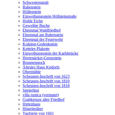
Schwesterngrab
Rabenstein
Höllenstein
Einweihungsstein Höllsteinstraße
Hohle Eiche
Geweihte Buche
Ehrenmal Waldfriedhof
Ehrenmal am Rabenstein
Ehrenmal der Feuerwehr
Kolping-Gedenkstein
Ketteler-Plakette
Einweihungsstein der Karlsbrücke
Herrenäcker-Grenzstein
Brunnenstock
Ältestes Haus Kirdorfs
Obermühle
Scheunen-Inschrift von 1623
Scheunen-Inschrift von 1810
Scheunen-Inschrift von 1818
Speierling
villa rustica (vermutet)
Grabkreuze alter Friedhof
Hirtenhaus
Hügelgräber
Taufstein von 1661