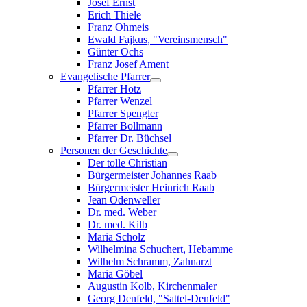
Josef Ernst
Erich Thiele
Franz Ohmeis
Ewald Fajkus, "Vereinsmensch"
Günter Ochs
Franz Josef Ament
Evangelische Pfarrer
Pfarrer Hotz
Pfarrer Wenzel
Pfarrer Spengler
Pfarrer Bollmann
Pfarrer Dr. Büchsel
Personen der Geschichte
Der tolle Christian
Bürgermeister Johannes Raab
Bürgermeister Heinrich Raab
Jean Odenweller
Dr. med. Weber
Dr. med. Kilb
Maria Scholz
Wilhelmina Schuchert, Hebamme
Wilhelm Schramm, Zahnarzt
Maria Göbel
Augustin Kolb, Kirchenmaler
Georg Denfeld, "Sattel-Denfeld"