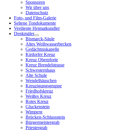
Sponsoren
Wir über uns
Datenschutz
Foto- und Film-Galerie
Seltene Tondokumente
Verdiente Heimatkundler
Denkmäler
Bismarck-Säule
Altes Weihwasserbecken
Gedächtniskapelle
Kirdorfer Kreuz
Kreuz Oberpforte
Kreuz Brendelstrasse
Schwesternhaus
Alte Schule
Wendelhäuschen
Kreuzigungsgruppe
Friedhofskreuz
Weißes Kreuz
Rotes Kreuz
Gluckenstein
Wimperg
Brücken-Schlussstein
Bürgermeistergrab
Priestergrab