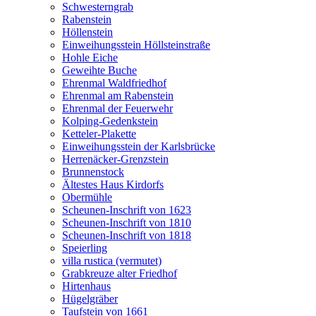
Schwesterngrab
Rabenstein
Höllenstein
Einweihungsstein Höllsteinstraße
Hohle Eiche
Geweihte Buche
Ehrenmal Waldfriedhof
Ehrenmal am Rabenstein
Ehrenmal der Feuerwehr
Kolping-Gedenkstein
Ketteler-Plakette
Einweihungsstein der Karlsbrücke
Herrenäcker-Grenzstein
Brunnenstock
Ältestes Haus Kirdorfs
Obermühle
Scheunen-Inschrift von 1623
Scheunen-Inschrift von 1810
Scheunen-Inschrift von 1818
Speierling
villa rustica (vermutet)
Grabkreuze alter Friedhof
Hirtenhaus
Hügelgräber
Taufstein von 1661