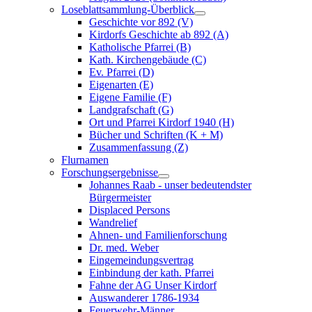
Loseblattsammlung-Überblick
Geschichte vor 892 (V)
Kirdorfs Geschichte ab 892 (A)
Katholische Pfarrei (B)
Kath. Kirchengebäude (C)
Ev. Pfarrei (D)
Eigenarten (E)
Eigene Familie (F)
Landgrafschaft (G)
Ort und Pfarrei Kirdorf 1940 (H)
Bücher und Schriften (K + M)
Zusammenfassung (Z)
Flurnamen
Forschungsergebnisse
Johannes Raab - unser bedeutendster
Bürgermeister
Displaced Persons
Wandrelief
Ahnen- und Familienforschung
Dr. med. Weber
Eingemeindungsvertrag
Einbindung der kath. Pfarrei
Fahne der AG Unser Kirdorf
Auswanderer 1786-1934
Feuerwehr-Männer