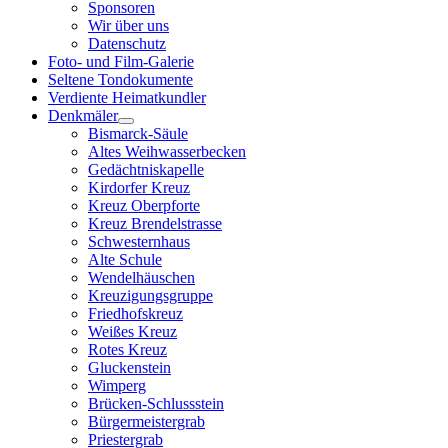
Sponsoren
Wir über uns
Datenschutz
Foto- und Film-Galerie
Seltene Tondokumente
Verdiente Heimatkundler
Denkmäler
Bismarck-Säule
Altes Weihwasserbecken
Gedächtniskapelle
Kirdorfer Kreuz
Kreuz Oberpforte
Kreuz Brendelstrasse
Schwesternhaus
Alte Schule
Wendelhäuschen
Kreuzigungsgruppe
Friedhofskreuz
Weißes Kreuz
Rotes Kreuz
Gluckenstein
Wimperg
Brücken-Schlussstein
Bürgermeistergrab
Priestergrab