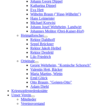
Johann Georg Dippel
Katharina Dippel
Eva Hett
Wilhelm Braun ("Hase-Wilhelm")
Hans Leimeister
Michael Korwisi
Johann Josef Wehrheim, Landwirt
Johannes Molitor (Drei-Kaiser-Hof)
Heimatforscher
Rektor Dahlhoff
Seppl Brückner
Rektor Jakob Heibel
Rektor Denfeld
Lilo Friedrich
Originale
Georg Wehrheim, "Komische Schorsch"
Valentin Hett, Bäcker
Maria Martins, Wirtin
Emil Glück
Otto Braum, "Geigen-Otto"
Adam Diehl
Kriegsopfergedenkstätte
Unser Verein
Mitglieder
Vereinsvorstand