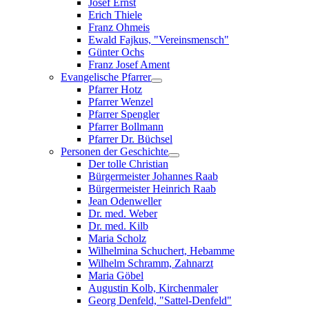
Josef Ernst
Erich Thiele
Franz Ohmeis
Ewald Fajkus, "Vereinsmensch"
Günter Ochs
Franz Josef Ament
Evangelische Pfarrer
Pfarrer Hotz
Pfarrer Wenzel
Pfarrer Spengler
Pfarrer Bollmann
Pfarrer Dr. Büchsel
Personen der Geschichte
Der tolle Christian
Bürgermeister Johannes Raab
Bürgermeister Heinrich Raab
Jean Odenweller
Dr. med. Weber
Dr. med. Kilb
Maria Scholz
Wilhelmina Schuchert, Hebamme
Wilhelm Schramm, Zahnarzt
Maria Göbel
Augustin Kolb, Kirchenmaler
Georg Denfeld, "Sattel-Denfeld"