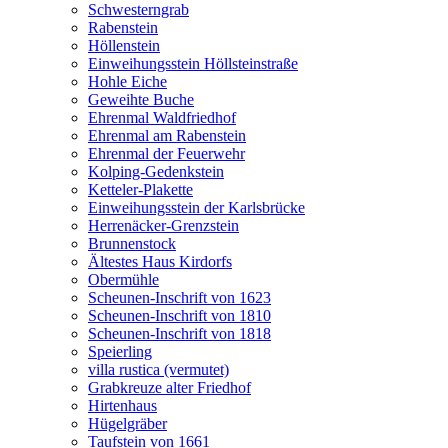
Schwesterngrab
Rabenstein
Höllenstein
Einweihungsstein Höllsteinstraße
Hohle Eiche
Geweihte Buche
Ehrenmal Waldfriedhof
Ehrenmal am Rabenstein
Ehrenmal der Feuerwehr
Kolping-Gedenkstein
Ketteler-Plakette
Einweihungsstein der Karlsbrücke
Herrenäcker-Grenzstein
Brunnenstock
Ältestes Haus Kirdorfs
Obermühle
Scheunen-Inschrift von 1623
Scheunen-Inschrift von 1810
Scheunen-Inschrift von 1818
Speierling
villa rustica (vermutet)
Grabkreuze alter Friedhof
Hirtenhaus
Hügelgräber
Taufstein von 1661