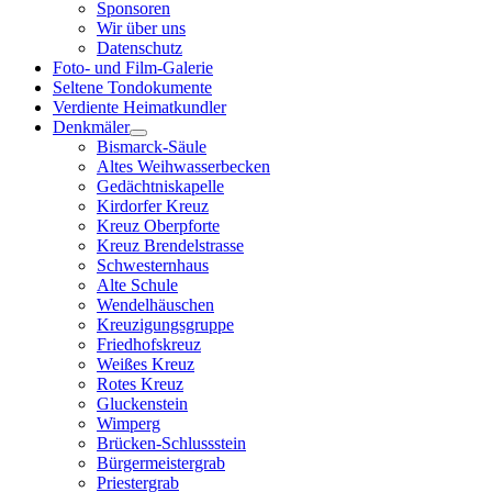
Sponsoren
Wir über uns
Datenschutz
Foto- und Film-Galerie
Seltene Tondokumente
Verdiente Heimatkundler
Denkmäler
Bismarck-Säule
Altes Weihwasserbecken
Gedächtniskapelle
Kirdorfer Kreuz
Kreuz Oberpforte
Kreuz Brendelstrasse
Schwesternhaus
Alte Schule
Wendelhäuschen
Kreuzigungsgruppe
Friedhofskreuz
Weißes Kreuz
Rotes Kreuz
Gluckenstein
Wimperg
Brücken-Schlussstein
Bürgermeistergrab
Priestergrab