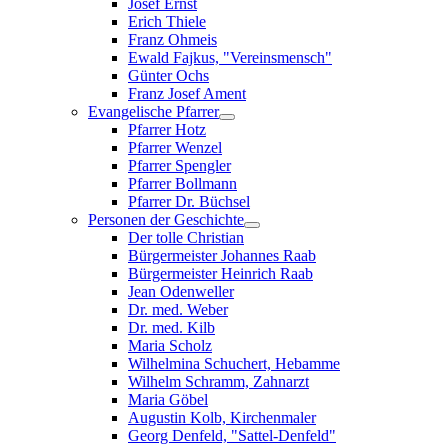
Josef Ernst
Erich Thiele
Franz Ohmeis
Ewald Fajkus, "Vereinsmensch"
Günter Ochs
Franz Josef Ament
Evangelische Pfarrer
Pfarrer Hotz
Pfarrer Wenzel
Pfarrer Spengler
Pfarrer Bollmann
Pfarrer Dr. Büchsel
Personen der Geschichte
Der tolle Christian
Bürgermeister Johannes Raab
Bürgermeister Heinrich Raab
Jean Odenweller
Dr. med. Weber
Dr. med. Kilb
Maria Scholz
Wilhelmina Schuchert, Hebamme
Wilhelm Schramm, Zahnarzt
Maria Göbel
Augustin Kolb, Kirchenmaler
Georg Denfeld, "Sattel-Denfeld"