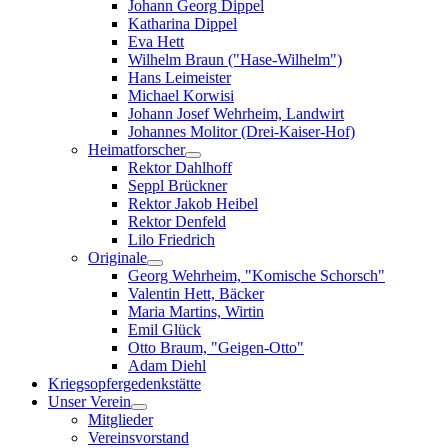
Johann Georg Dippel
Katharina Dippel
Eva Hett
Wilhelm Braun ("Hase-Wilhelm")
Hans Leimeister
Michael Korwisi
Johann Josef Wehrheim, Landwirt
Johannes Molitor (Drei-Kaiser-Hof)
Heimatforscher
Rektor Dahlhoff
Seppl Brückner
Rektor Jakob Heibel
Rektor Denfeld
Lilo Friedrich
Originale
Georg Wehrheim, "Komische Schorsch"
Valentin Hett, Bäcker
Maria Martins, Wirtin
Emil Glück
Otto Braum, "Geigen-Otto"
Adam Diehl
Kriegsopfergedenkstätte
Unser Verein
Mitglieder
Vereinsvorstand