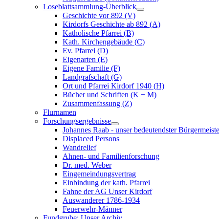
Loseblattsammlung-Überblick
Geschichte vor 892 (V)
Kirdorfs Geschichte ab 892 (A)
Katholische Pfarrei (B)
Kath. Kirchengebäude (C)
Ev. Pfarrei (D)
Eigenarten (E)
Eigene Familie (F)
Landgrafschaft (G)
Ort und Pfarrei Kirdorf 1940 (H)
Bücher und Schriften (K + M)
Zusammenfassung (Z)
Flurnamen
Forschungsergebnisse
Johannes Raab - unser bedeutendster Bürgermeiste
Displaced Persons
Wandrelief
Ahnen- und Familienforschung
Dr. med. Weber
Eingemeindungsvertrag
Einbindung der kath. Pfarrei
Fahne der AG Unser Kirdorf
Auswanderer 1786-1934
Feuerwehr-Männer
Fundgrube: Unser Archiv