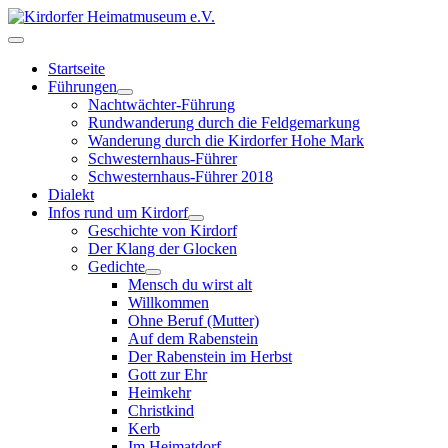
Startseite
Führungen
Nachtwächter-Führung
Rundwanderung durch die Feldgemarkung
Wanderung durch die Kirdorfer Hohe Mark
Schwesternhaus-Führer
Schwesternhaus-Führer 2018
Dialekt
Infos rund um Kirdorf
Geschichte von Kirdorf
Der Klang der Glocken
Gedichte
Mensch du wirst alt
Willkommen
Ohne Beruf (Mutter)
Auf dem Rabenstein
Der Rabenstein im Herbst
Gott zur Ehr
Heimkehr
Christkind
Kerb
Im Heimatdorf