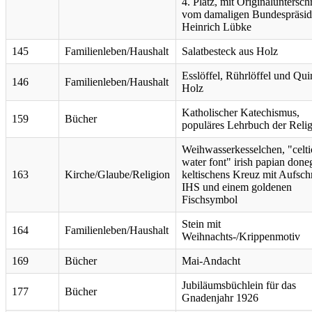
4. Platz, mit Originalunterschr
vom damaligen Bundespräsid
Heinrich Lübke
145
Familienleben/Haushalt
Salatbesteck aus Holz
Esslöffel, Rührlöffel und Quir
146
Familienleben/Haushalt
Holz
Katholischer Katechismus,
159
Bücher
populäres Lehrbuch der Reli
Weihwasserkesselchen, "celti
water font" irish papian done
163
Kirche/Glaube/Religion
keltischens Kreuz mit Aufschr
IHS und einem goldenen
Fischsymbol
Stein mit
164
Familienleben/Haushalt
Weihnachts-/Krippenmotiv
169
Bücher
Mai-Andacht
Jubiläumsbüchlein für das
177
Bücher
Gnadenjahr 1926