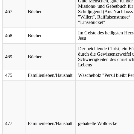
Gute Menschen, gute Kinder.
Missions- und Gebetbuch für 
467
Bücher
Schuljugend (Aus Nachlaxss
"Willert", Raiffaisenstrasse/
"Linsebuckel"
Im Geiste des heiligsten Herz
468
Bücher
Jesu
Der beichtende Christ, ein Fü
durch die Gewissenszweifel 
469
Bücher
Schwierigkeiten des christlic
Lebens
475
Familienleben/Haushalt
Wäscheholz "Persil bleibt Per
477
Familienleben/Haushalt
gehäkelte Wolldecke