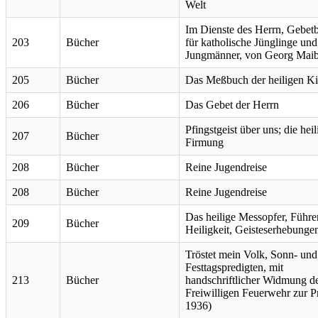
Welt
Im Dienste des Herrn, Gebet
203
Bücher
für katholische Jünglinge und
Jungmänner, von Georg Mai
205
Bücher
Das Meßbuch der heiligen Ki
206
Bücher
Das Gebet der Herrn
Pfingstgeist über uns; die heil
207
Bücher
Firmung
208
Bücher
Reine Jugendreise
208
Bücher
Reine Jugendreise
Das heilige Messopfer, Führe
209
Bücher
Heiligkeit, Geisteserhebunge
Tröstet mein Volk, Sonn- und
Festtagspredigten, mit
213
Bücher
handschriftlicher Widmung d
Freiwilligen Feuerwehr zur P
1936)