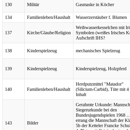
130
Militär
Gasmaske in Köcher
134
Familienleben/Haushalt
Wasserzerstäuber f. Blumen
Weihwasserkesselchen mit Ir
137
Kirche/Glaube/Religion
Symbolen (weißes Irisches K
Aufschrift IHS?
138
Kinderspielzeug
mechanisches Spielzeug
139
Kinderspielzeug
Kinderspielzeug, Holzpferd
Herdputzmittel "Matador"
140
Familienleben/Haushalt
(Silicium-Carbid), Tüte mit 4 
Inhalt
Gerahmte Urkunde: Mannscha
Siegerurkunde bei den
Bundesjugendspielen 1968 
errang die Mannschaft der Kl
143
Bilder
5b der Ketteler Francke Schu