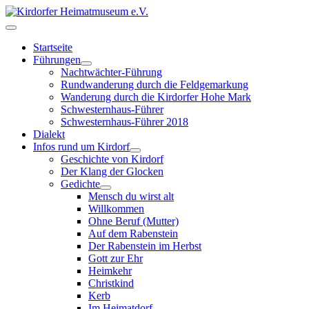
Startseite
Führungen
Nachtwächter-Führung
Rundwanderung durch die Feldgemarkung
Wanderung durch die Kirdorfer Hohe Mark
Schwesternhaus-Führer
Schwesternhaus-Führer 2018
Dialekt
Infos rund um Kirdorf
Geschichte von Kirdorf
Der Klang der Glocken
Gedichte
Mensch du wirst alt
Willkommen
Ohne Beruf (Mutter)
Auf dem Rabenstein
Der Rabenstein im Herbst
Gott zur Ehr
Heimkehr
Christkind
Kerb
Im Heimatdorf