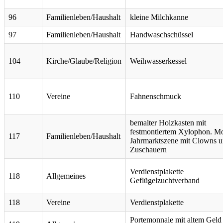
96
Familienleben/Haushalt
kleine Milchkanne
97
Familienleben/Haushalt
Handwaschschüssel
104
Kirche/Glaube/Religion
Weihwasserkessel
110
Vereine
Fahnenschmuck
bemalter Holzkasten mit
festmontiertem Xylophon. Mo
117
Familienleben/Haushalt
Jahrmarktszene mit Clowns 
Zuschauern
Verdienstplakette
118
Allgemeines
Geflügelzuchtverband
118
Vereine
Verdienstplakette
Portemonnaie mit altem Geld