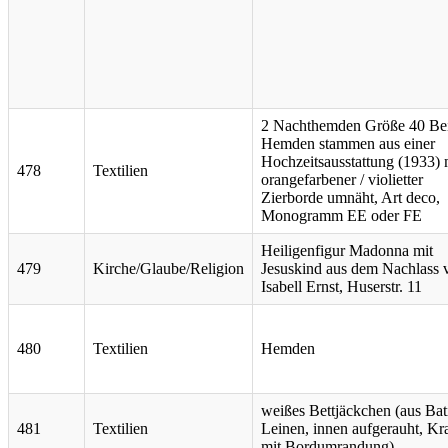
2 Nachthemden Größe 40 Be
Hemden stammen aus einer
Hochzeitsausstattung (1933) 
478
Textilien
orangefarbener / violietter
Zierborde umnäht, Art deco,
Monogramm EE oder FE
Heiligenfigur Madonna mit
479
Kirche/Glaube/Religion
Jesuskind aus dem Nachlass 
Isabell Ernst, Huserstr. 11
480
Textilien
Hemden
weißes Bettjäckchen (aus Bati
481
Textilien
Leinen, innen aufgerauht, Kr
mit Bordumrandung)