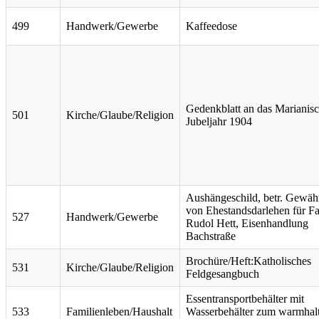
499
Handwerk/Gewerbe
Kaffeedose
Gedenkblatt an das Marianis
501
Kirche/Glaube/Religion
Jubeljahr 1904
Aushängeschild, betr. Gewä
von Ehestandsdarlehen für Fa
527
Handwerk/Gewerbe
Rudol Hett, Eisenhandlung
Bachstraße
Brochüre/Heft:Katholisches
531
Kirche/Glaube/Religion
Feldgesangbuch
Essentransportbehälter mit
533
Familienleben/Haushalt
Wasserbehälter zum warmhal