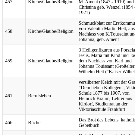
457
Kirche/Glaube/Religion
M. Ament (1847 - 1919) und
Christina geb. Wenzel (1854 
1921)
Schmuckblatt zur Erstkommu
von Valentin Martin Hett, au
458
Kirche/Glaube/Religion
Nachlass von K.Toussaint un
Johanna, geb. Ament
3 Heiligenfiguren aus Porzela
Jesus, Maria mit Kind und Jo
459
Kirche/Glaube/Religion
dem Nachlass von Karl und
Johanna Touissant (Großelte
Wilhelm Hett ("Kaiser Wilhe
versilberter Kelch mit der Gr
"Dem lieben Kollegen", Vikt
Schule 1877 bis 1907, von
461
Berufsleben
Heinrich Braum, Lehrer aus
Kirdorf, Studienrat an der
Viktoriaschule Frankfurt
Das Brot des Lebens, katholi
466
Bücher
Gebetbuch