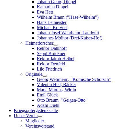
Johann Georg Dippel
Katharina Dippel
Eva Hett
Wilhelm Braun ("Hase-Wilhelm")
Hans Leimeister
Michael Korwisi
Johann Josef Wehrheim, Landwirt
Johannes Molitor (Drei-Kaiser-Hof)
Heimatforscher
Rektor Dahlhoff
Seppl Brückner
Rektor Jakob Heibel
Rektor Denfeld
Lilo Friedrich
Originale
Georg Wehrheim, "Komische Schorsch"
Valentin Hett, Bäcker
Maria Martins, Wirtin
Emil Glück
Otto Braum, "Geigen-Otto"
Adam Diehl
Kriegsopfergedenkstätte
Unser Verein
Mitglieder
Vereinsvorstand