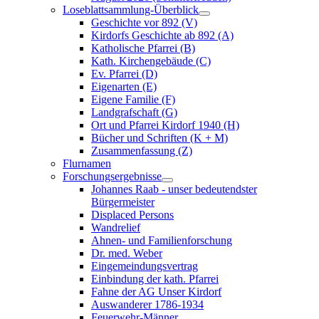
Loseblattsammlung-Überblick
Geschichte vor 892 (V)
Kirdorfs Geschichte ab 892 (A)
Katholische Pfarrei (B)
Kath. Kirchengebäude (C)
Ev. Pfarrei (D)
Eigenarten (E)
Eigene Familie (F)
Landgrafschaft (G)
Ort und Pfarrei Kirdorf 1940 (H)
Bücher und Schriften (K + M)
Zusammenfassung (Z)
Flurnamen
Forschungsergebnisse
Johannes Raab - unser bedeutendster
Bürgermeister
Displaced Persons
Wandrelief
Ahnen- und Familienforschung
Dr. med. Weber
Eingemeindungsvertrag
Einbindung der kath. Pfarrei
Fahne der AG Unser Kirdorf
Auswanderer 1786-1934
Feuerwehr-Männer