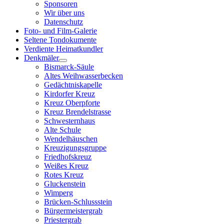
Sponsoren
Wir über uns
Datenschutz
Foto- und Film-Galerie
Seltene Tondokumente
Verdiente Heimatkundler
Denkmäler
Bismarck-Säule
Altes Weihwasserbecken
Gedächtniskapelle
Kirdorfer Kreuz
Kreuz Oberpforte
Kreuz Brendelstrasse
Schwesternhaus
Alte Schule
Wendelhäuschen
Kreuzigungsgruppe
Friedhofskreuz
Weißes Kreuz
Rotes Kreuz
Gluckenstein
Wimperg
Brücken-Schlussstein
Bürgermeistergrab
Priestergrab