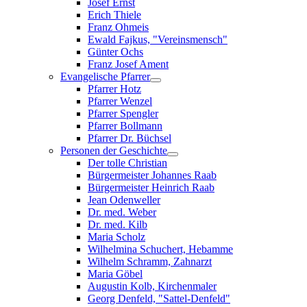
Josef Ernst
Erich Thiele
Franz Ohmeis
Ewald Fajkus, "Vereinsmensch"
Günter Ochs
Franz Josef Ament
Evangelische Pfarrer
Pfarrer Hotz
Pfarrer Wenzel
Pfarrer Spengler
Pfarrer Bollmann
Pfarrer Dr. Büchsel
Personen der Geschichte
Der tolle Christian
Bürgermeister Johannes Raab
Bürgermeister Heinrich Raab
Jean Odenweller
Dr. med. Weber
Dr. med. Kilb
Maria Scholz
Wilhelmina Schuchert, Hebamme
Wilhelm Schramm, Zahnarzt
Maria Göbel
Augustin Kolb, Kirchenmaler
Georg Denfeld, "Sattel-Denfeld"