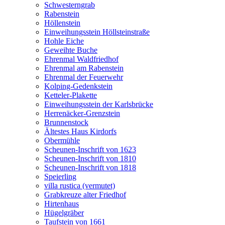
Schwesterngrab
Rabenstein
Höllenstein
Einweihungsstein Höllsteinstraße
Hohle Eiche
Geweihte Buche
Ehrenmal Waldfriedhof
Ehrenmal am Rabenstein
Ehrenmal der Feuerwehr
Kolping-Gedenkstein
Ketteler-Plakette
Einweihungsstein der Karlsbrücke
Herrenäcker-Grenzstein
Brunnenstock
Ältestes Haus Kirdorfs
Obermühle
Scheunen-Inschrift von 1623
Scheunen-Inschrift von 1810
Scheunen-Inschrift von 1818
Speierling
villa rustica (vermutet)
Grabkreuze alter Friedhof
Hirtenhaus
Hügelgräber
Taufstein von 1661