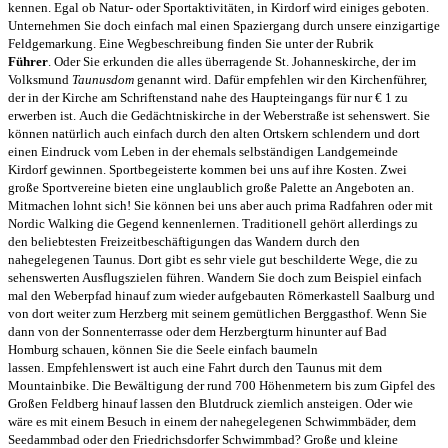
kennen. Egal ob Natur- oder Sportaktivitäten, in Kirdorf wird einiges geboten.
Unternehmen Sie doch einfach mal einen Spaziergang durch unsere einzigartige
Feldgemarkung. Eine Wegbeschreibung finden Sie unter der Rubrik
Führer
. Oder Sie erkunden die alles überragende St. Johanneskirche, der im
Volksmund
Taunusdom
genannt wird. Dafür empfehlen wir den Kirchenführer,
der in der Kirche am Schriftenstand nahe des Haupteingangs für nur € 1 zu
erwerben ist. Auch die Gedächtniskirche in der Weberstraße ist sehenswert. Sie
können natürlich auch einfach durch den alten Ortskern schlendern und dort
einen Eindruck vom Leben in der ehemals selbständigen Landgemeinde
Kirdorf gewinnen. Sportbegeisterte kommen bei uns auf ihre Kosten. Zwei
große Sportvereine bieten eine unglaublich große Palette an Angeboten an.
Mitmachen lohnt sich! Sie können bei uns aber auch prima Radfahren oder mit
Nordic Walking die Gegend kennenlernen. Traditionell gehört allerdings zu
den beliebtesten Freizeitbeschäftigungen das Wandern durch den
nahegelegenen Taunus. Dort gibt es sehr viele gut beschilderte Wege, die zu
sehenswerten Ausflugszielen führen. Wandern Sie doch zum Beispiel einfach
mal den Weberpfad hinauf zum wieder aufgebauten Römerkastell Saalburg und
von dort weiter zum Herzberg mit seinem gemütlichen Berggasthof. Wenn Sie
dann von der Sonnenterrasse oder dem Herzbergturm hinunter auf Bad
Homburg schauen, können Sie die Seele einfach baumeln
lassen. Empfehlenswert ist auch eine Fahrt durch den Taunus mit dem
Mountainbike. Die Bewältigung der rund 700 Höhenmetern bis zum Gipfel des
Großen Feldberg hinauf lassen den Blutdruck ziemlich ansteigen. Oder wie
wäre es mit einem Besuch in einem der nahegelegenen Schwimmbäder, dem
Seedammbad oder den Friedrichsdorfer Schwimmbad? Große und kleine