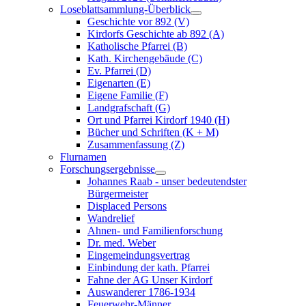
Loseblattsammlung-Überblick
Geschichte vor 892 (V)
Kirdorfs Geschichte ab 892 (A)
Katholische Pfarrei (B)
Kath. Kirchengebäude (C)
Ev. Pfarrei (D)
Eigenarten (E)
Eigene Familie (F)
Landgrafschaft (G)
Ort und Pfarrei Kirdorf 1940 (H)
Bücher und Schriften (K + M)
Zusammenfassung (Z)
Flurnamen
Forschungsergebnisse
Johannes Raab - unser bedeutendster
Bürgermeister
Displaced Persons
Wandrelief
Ahnen- und Familienforschung
Dr. med. Weber
Eingemeindungsvertrag
Einbindung der kath. Pfarrei
Fahne der AG Unser Kirdorf
Auswanderer 1786-1934
Feuerwehr-Männer