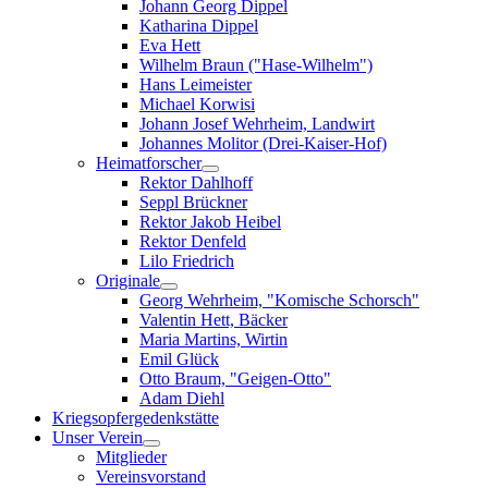
Johann Georg Dippel
Katharina Dippel
Eva Hett
Wilhelm Braun ("Hase-Wilhelm")
Hans Leimeister
Michael Korwisi
Johann Josef Wehrheim, Landwirt
Johannes Molitor (Drei-Kaiser-Hof)
Heimatforscher
Rektor Dahlhoff
Seppl Brückner
Rektor Jakob Heibel
Rektor Denfeld
Lilo Friedrich
Originale
Georg Wehrheim, "Komische Schorsch"
Valentin Hett, Bäcker
Maria Martins, Wirtin
Emil Glück
Otto Braum, "Geigen-Otto"
Adam Diehl
Kriegsopfergedenkstätte
Unser Verein
Mitglieder
Vereinsvorstand