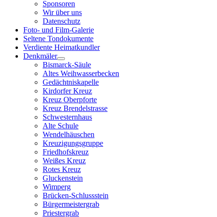
Sponsoren
Wir über uns
Datenschutz
Foto- und Film-Galerie
Seltene Tondokumente
Verdiente Heimatkundler
Denkmäler
Bismarck-Säule
Altes Weihwasserbecken
Gedächtniskapelle
Kirdorfer Kreuz
Kreuz Oberpforte
Kreuz Brendelstrasse
Schwesternhaus
Alte Schule
Wendelhäuschen
Kreuzigungsgruppe
Friedhofskreuz
Weißes Kreuz
Rotes Kreuz
Gluckenstein
Wimperg
Brücken-Schlussstein
Bürgermeistergrab
Priestergrab