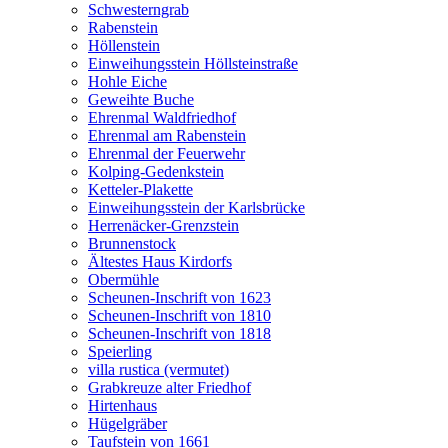
Schwesterngrab
Rabenstein
Höllenstein
Einweihungsstein Höllsteinstraße
Hohle Eiche
Geweihte Buche
Ehrenmal Waldfriedhof
Ehrenmal am Rabenstein
Ehrenmal der Feuerwehr
Kolping-Gedenkstein
Ketteler-Plakette
Einweihungsstein der Karlsbrücke
Herrenäcker-Grenzstein
Brunnenstock
Ältestes Haus Kirdorfs
Obermühle
Scheunen-Inschrift von 1623
Scheunen-Inschrift von 1810
Scheunen-Inschrift von 1818
Speierling
villa rustica (vermutet)
Grabkreuze alter Friedhof
Hirtenhaus
Hügelgräber
Taufstein von 1661