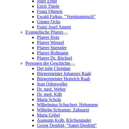
Josef Ernst
Erich Thiele
Franz Ohmeis
Ewald Fajkus, "Vereinsmensch"
Günter Ochs
Franz Josef Ament
Evangelische Pfarrer
Pfarrer Hotz
Pfarrer Wenzel
Pfarrer Spengler
Pfarrer Bollmann
Pfarrer Dr. Büchsel
Personen der Geschichte
Der tolle Christian
Bürgermeister Johannes Raab
Bürgermeister Heinrich Raab
Jean Odenweller
Dr. med. Weber
Dr. med. Kilb
Maria Scholz
Wilhelmina Schuchert, Hebamme
Wilhelm Schramm, Zahnarzt
Maria Göbel
Augustin Kolb, Kirchenmaler
Georg Denfeld, "Sattel-Denfeld"