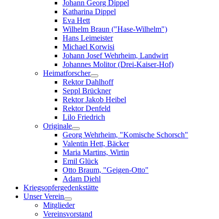
Johann Georg Dippel
Katharina Dippel
Eva Hett
Wilhelm Braun ("Hase-Wilhelm")
Hans Leimeister
Michael Korwisi
Johann Josef Wehrheim, Landwirt
Johannes Molitor (Drei-Kaiser-Hof)
Heimatforscher
Rektor Dahlhoff
Seppl Brückner
Rektor Jakob Heibel
Rektor Denfeld
Lilo Friedrich
Originale
Georg Wehrheim, "Komische Schorsch"
Valentin Hett, Bäcker
Maria Martins, Wirtin
Emil Glück
Otto Braum, "Geigen-Otto"
Adam Diehl
Kriegsopfergedenkstätte
Unser Verein
Mitglieder
Vereinsvorstand