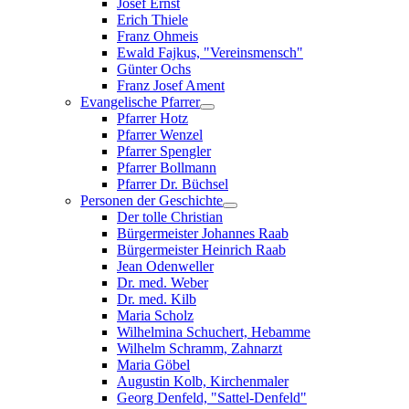
Josef Ernst
Erich Thiele
Franz Ohmeis
Ewald Fajkus, "Vereinsmensch"
Günter Ochs
Franz Josef Ament
Evangelische Pfarrer
Pfarrer Hotz
Pfarrer Wenzel
Pfarrer Spengler
Pfarrer Bollmann
Pfarrer Dr. Büchsel
Personen der Geschichte
Der tolle Christian
Bürgermeister Johannes Raab
Bürgermeister Heinrich Raab
Jean Odenweller
Dr. med. Weber
Dr. med. Kilb
Maria Scholz
Wilhelmina Schuchert, Hebamme
Wilhelm Schramm, Zahnarzt
Maria Göbel
Augustin Kolb, Kirchenmaler
Georg Denfeld, "Sattel-Denfeld"