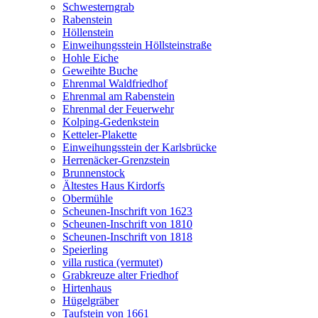
Schwesterngrab
Rabenstein
Höllenstein
Einweihungsstein Höllsteinstraße
Hohle Eiche
Geweihte Buche
Ehrenmal Waldfriedhof
Ehrenmal am Rabenstein
Ehrenmal der Feuerwehr
Kolping-Gedenkstein
Ketteler-Plakette
Einweihungsstein der Karlsbrücke
Herrenäcker-Grenzstein
Brunnenstock
Ältestes Haus Kirdorfs
Obermühle
Scheunen-Inschrift von 1623
Scheunen-Inschrift von 1810
Scheunen-Inschrift von 1818
Speierling
villa rustica (vermutet)
Grabkreuze alter Friedhof
Hirtenhaus
Hügelgräber
Taufstein von 1661