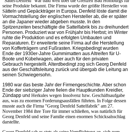
"Sattel-Denfeld" war bald weit über die Grenzen Bad Homburgs für
seine Produkte bekannt. Die Firma wurde der größte Hersteller von
S
ätteln und Gepäckträger in Europa. Denfeld löste damit die
Vormachtstellung der englischen Hersteller ab, die er später
an die Japaner wieder abgeben musste. In den
Spitzenzeiten beschäftigte die Sattelfabrik bis zu dreihundert
Personen.
Produziert war von Frühjahr bis Herbst; im Winter
ruhte die Produktion und es erfolgten Umbauten und
Reparaturen. Er erweiterte seine Firma auf die Herstellung
von Kofferträgern und Fußrasten. Kriegsbedingt wurden
Ende der 1930er-Jahre Gummimatten aus Altreifen für U-
Boote und Kübelwagen, aber auch für den privaten
Gebrauch hergestellt. Alterdbedingt zog sich Georg Denfeld
aus der Geschäftsleitung zurück und übergab die Leitung an
seinen Schwiegersohn.
1980 war das beste Jahr der Firmengeschichte. Aber schon
Ende der siebziger Jahre fielen die Hauptkunden Kreidler,
Zündapp un
d Herkules wegen Insolvenz bzw. Geschäftsaufgabe
aus, was zu enormen Forderungsausfällen führten. In Folge dessen
musste auch die Firma "Georg Denfeld Sattelfabrik" am 27.
November 1984 ihre Tore für immer schließen, was natürlich für
Georg Denfeld und seine Familie einen enormen Schicksalsschlag
darstellte.
Georg Denfeld sah es stets als seine Verpflichtung an, sich zum