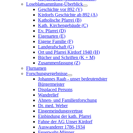
Loseblattsammlung-Überblick
Geschichte vor 892 (V)
Kirdorfs Geschichte ab 892 (A)
Katholische Pfarrei (B)
Kath. Kirchengebäude (C)
Ev. Pfarrei (D)
Eigenarten (E)
Eigene Familie (F)
Landgrafschaft (G)
Ort und Pfarrei Kirdorf 1940 (H)
Bücher und Schriften (K + M)
Zusammenfassung (Z)
Flurnamen
Forschungsergebnisse
Johannes Raab - unser bedeutendster
Bürgermeister
Displaced Persons
Wandrelief
Ahnen- und Familienforschung
Dr. med. Weber
Eingemeindungsvertrag
Einbindung der kath. Pfarrei
Fahne der AG Unser Kirdorf
Auswanderer 1786-1934
Feuerwehr-Männer