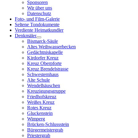
Sponsoren
Wir über uns
Datenschutz
Foto- und Film-Galerie
Seltene Tondokumente
Verdiente Heimatkundler
Denkmäler
Bismarck-Säule
Altes Weihwasserbecken
Gedächtniskapelle
Kirdorfer Kreuz
Kreuz Oberpforte
Kreuz Brendelstrasse
Schwesternhaus
Alte Schule
Wendelhäuschen
Kreuzigungsgruppe
Friedhofskreuz
Weißes Kreuz
Rotes Kreuz
Gluckenstein
Wimperg
Brücken-Schlussstein
Bürgermeistergrab
Priestergrab