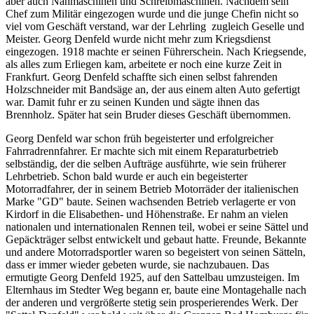
aber auch Nähmaschinen und Schreibmaschinen. Nachdem sein
Chef zum Militär eingezogen wurde und die junge Chefin nicht so
viel vom Geschäft verstand, war der Lehrling zugleich Geselle und
Meister. Georg Denfeld wurde nicht mehr zum Kriegsdienst
eingezogen. 1918 machte er seinen Führerschein. Nach Kriegsende,
als alles zum Erliegen kam, arbeitete er noch eine kurze Zeit in
Frankfurt. Georg Denfeld schaffte sich einen selbst fahrenden
Holzschneider mit Bandsäge an, der aus einem alten Auto gefertigt
war. Damit fuhr er zu seinen Kunden und sägte ihnen das
Brennholz. Später hat sein Bruder dieses Geschäft übernommen.
Georg Denfeld war schon früh begeisterter und erfolgreicher
Fahrradrennfahrer. Er machte sich mit einem Reparaturbetrieb
selbständig, der die selben Aufträge ausführte, wie sein früherer
Lehrbetrieb. Schon bald wurde er auch ein begeisterter
Motorradfahrer, der in seinem Betrieb Motorräder der italienischen
Marke "GD" baute. Seinen wachsenden Betrieb verlagerte er von
Kirdorf in die Elisabethen- und Höhenstraße. Er nahm an vielen
nationalen und internationalen Rennen teil, wobei er seine Sättel und
Gepäckträger selbst entwickelt und gebaut hatte. Freunde, Bekannte
und andere Motorradsportler waren so begeistert von seinen Sätteln,
dass er immer wieder gebeten wurde, sie nachzubauen. Das
ermutigte Georg Denfeld 1925, auf den Sattelbau umzusteigen. Im
Elternhaus im Stedter Weg begann er, baute eine Montagehalle nach
der anderen und vergrößerte stetig sein prosperierendes Werk. Der