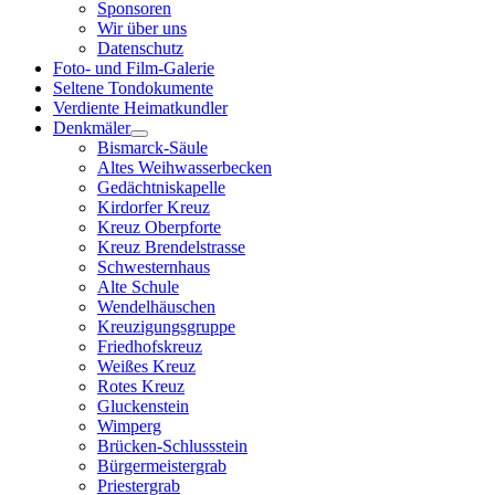
Sponsoren
Wir über uns
Datenschutz
Foto- und Film-Galerie
Seltene Tondokumente
Verdiente Heimatkundler
Denkmäler
Bismarck-Säule
Altes Weihwasserbecken
Gedächtniskapelle
Kirdorfer Kreuz
Kreuz Oberpforte
Kreuz Brendelstrasse
Schwesternhaus
Alte Schule
Wendelhäuschen
Kreuzigungsgruppe
Friedhofskreuz
Weißes Kreuz
Rotes Kreuz
Gluckenstein
Wimperg
Brücken-Schlussstein
Bürgermeistergrab
Priestergrab