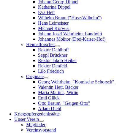
Johann Georg Dippel
Katharina Dippel
Eva Hett
Wilhelm Braun ("Hase-Wilhelm")
Hans Leimeister
Michael Korwisi
Johann Josef Wehrheim, Landwirt
Johannes Molitor (Drei-Kaiser-Hof)
Heimatforscher
Rektor Dahlhoff
Seppl Brückner
Rektor Jakob Heibel
Rektor Denfeld
Lilo Friedrich
Originale
Georg Wehrheim, "Komische Schorsch"
Valentin Hett, Bäcker
Maria Martins, Wirtin
Emil Glück
Otto Braum, "Geigen-Otto"
Adam Diehl
Kriegsopfergedenkstätte
Unser Verein
Mitglieder
Vereinsvorstand