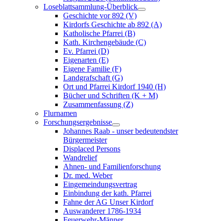
Loseblattsammlung-Überblick
Geschichte vor 892 (V)
Kirdorfs Geschichte ab 892 (A)
Katholische Pfarrei (B)
Kath. Kirchengebäude (C)
Ev. Pfarrei (D)
Eigenarten (E)
Eigene Familie (F)
Landgrafschaft (G)
Ort und Pfarrei Kirdorf 1940 (H)
Bücher und Schriften (K + M)
Zusammenfassung (Z)
Flurnamen
Forschungsergebnisse
Johannes Raab - unser bedeutendster
Bürgermeister
Displaced Persons
Wandrelief
Ahnen- und Familienforschung
Dr. med. Weber
Eingemeindungsvertrag
Einbindung der kath. Pfarrei
Fahne der AG Unser Kirdorf
Auswanderer 1786-1934
Feuerwehr-Männer