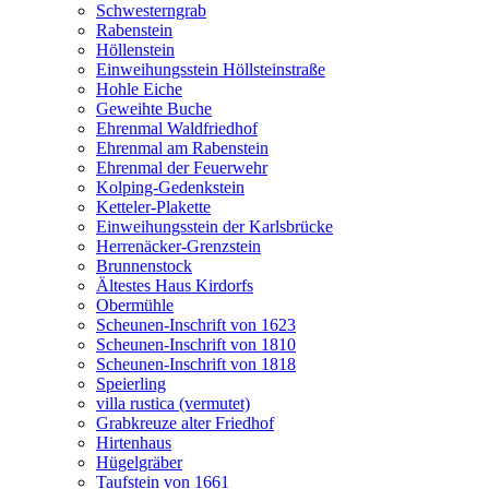
Schwesterngrab
Rabenstein
Höllenstein
Einweihungsstein Höllsteinstraße
Hohle Eiche
Geweihte Buche
Ehrenmal Waldfriedhof
Ehrenmal am Rabenstein
Ehrenmal der Feuerwehr
Kolping-Gedenkstein
Ketteler-Plakette
Einweihungsstein der Karlsbrücke
Herrenäcker-Grenzstein
Brunnenstock
Ältestes Haus Kirdorfs
Obermühle
Scheunen-Inschrift von 1623
Scheunen-Inschrift von 1810
Scheunen-Inschrift von 1818
Speierling
villa rustica (vermutet)
Grabkreuze alter Friedhof
Hirtenhaus
Hügelgräber
Taufstein von 1661