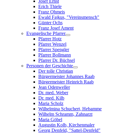
Josef Ernst
Erich Thiele
Franz Ohmeis
Ewald Fajkus, "Vereinsmensch"
Günter Ochs
Franz Josef Ament
Evangelische Pfarrer
Pfarrer Hotz
Pfarrer Wenzel
Pfarrer Spengler
Pfarrer Bollmann
Pfarrer Dr. Büchsel
Personen der Geschichte
Der tolle Christian
Bürgermeister Johannes Raab
Bürgermeister Heinrich Raab
Jean Odenweller
Dr. med. Weber
Dr. med. Kilb
Maria Scholz
Wilhelmina Schuchert, Hebamme
Wilhelm Schramm, Zahnarzt
Maria Göbel
Augustin Kolb, Kirchenmaler
Georg Denfeld, "Sattel-Denfeld"