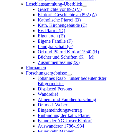
Loseblattsammlung-Überblick
Geschichte vor 892 (V)
Kirdorfs Geschichte ab 892 (A)
Katholische Pfarrei (B)
Kath. Kirchengebäude (C)
Ev. Pfarrei (D)
Eigenarten (E)
Eigene Familie (F)
Landgrafschaft (G)
Ort und Pfarrei Kirdorf 1940 (H)
Bücher und Schriften (K + M)
Zusammenfassung (Z)
Flurnamen
Forschungsergebnisse
Johannes Raab - unser bedeutendster
Bürgermeister
Displaced Persons
Wandrelief
Ahnen- und Familienforschung
Dr. med. Weber
Eingemeindungsvertrag
Einbindung der kath. Pfarrei
Fahne der AG Unser Kirdorf
Auswanderer 1786-1934
Feuerwehr-Männer