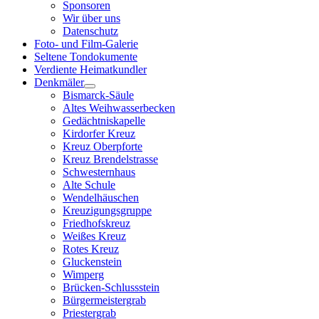
Sponsoren
Wir über uns
Datenschutz
Foto- und Film-Galerie
Seltene Tondokumente
Verdiente Heimatkundler
Denkmäler
Bismarck-Säule
Altes Weihwasserbecken
Gedächtniskapelle
Kirdorfer Kreuz
Kreuz Oberpforte
Kreuz Brendelstrasse
Schwesternhaus
Alte Schule
Wendelhäuschen
Kreuzigungsgruppe
Friedhofskreuz
Weißes Kreuz
Rotes Kreuz
Gluckenstein
Wimperg
Brücken-Schlussstein
Bürgermeistergrab
Priestergrab