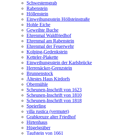
Schwesterngrab
Rabenstein
Höllenstein
Einweihungsstein Höllsteinstraße
Hohle Eiche
Geweihte Buche
Ehrenmal Waldfriedhof
Ehrenmal am Rabenstein
Ehrenmal der Feuerwehr
Kolping-Gedenkstein
Ketteler-Plakette
Einweihungsstein der Karlsbrücke
Herrenäcker-Grenzstein
Brunnenstock
Ältestes Haus Kirdorfs
Obermühle
Scheunen-Inschrift von 1623
Scheunen-Inschrift von 1810
Scheunen-Inschrift von 1818
Speierling
villa rustica (vermutet)
Grabkreuze alter Friedhof
Hirtenhaus
Hügelgräber
Taufstein von 1661