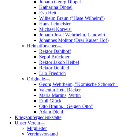
Johann Georg Dippel
Katharina Dippel
Eva Hett
Wilhelm Braun ("Hase-Wilhelm")
Hans Leimeister
Michael Korwisi
Johann Josef Wehrheim, Landwirt
Johannes Molitor (Drei-Kaiser-Hof)
Heimatforscher
Rektor Dahlhoff
Seppl Brückner
Rektor Jakob Heibel
Rektor Denfeld
Lilo Friedrich
Originale
Georg Wehrheim, "Komische Schorsch"
Valentin Hett, Bäcker
Maria Martins, Wirtin
Emil Glück
Otto Braum, "Geigen-Otto"
Adam Diehl
Kriegsopfergedenkstätte
Unser Verein
Mitglieder
Vereinsvorstand