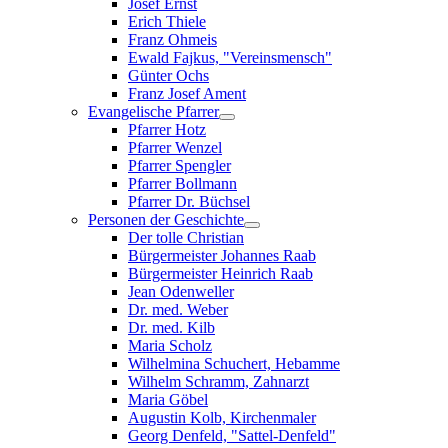
Josef Ernst
Erich Thiele
Franz Ohmeis
Ewald Fajkus, "Vereinsmensch"
Günter Ochs
Franz Josef Ament
Evangelische Pfarrer
Pfarrer Hotz
Pfarrer Wenzel
Pfarrer Spengler
Pfarrer Bollmann
Pfarrer Dr. Büchsel
Personen der Geschichte
Der tolle Christian
Bürgermeister Johannes Raab
Bürgermeister Heinrich Raab
Jean Odenweller
Dr. med. Weber
Dr. med. Kilb
Maria Scholz
Wilhelmina Schuchert, Hebamme
Wilhelm Schramm, Zahnarzt
Maria Göbel
Augustin Kolb, Kirchenmaler
Georg Denfeld, "Sattel-Denfeld"